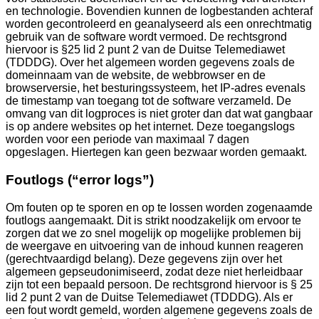
en technologie. Bovendien kunnen de logbestanden achteraf
worden gecontroleerd en geanalyseerd als een onrechtmatig
gebruik van de software wordt vermoed. De rechtsgrond
hiervoor is §25 lid 2 punt 2 van de Duitse Telemediawet
(TDDDG). Over het algemeen worden gegevens zoals de
domeinnaam van de website, de webbrowser en de
browserversie, het besturingssysteem, het IP-adres evenals
de timestamp van toegang tot de software verzameld. De
omvang van dit logproces is niet groter dan dat wat gangbaar
is op andere websites op het internet. Deze toegangslogs
worden voor een periode van maximaal 7 dagen
opgeslagen. Hiertegen kan geen bezwaar worden gemaakt.
Foutlogs (“error logs”)
Om fouten op te sporen en op te lossen worden zogenaamde
foutlogs aangemaakt. Dit is strikt noodzakelijk om ervoor te
zorgen dat we zo snel mogelijk op mogelijke problemen bij
de weergave en uitvoering van de inhoud kunnen reageren
(gerechtvaardigd belang). Deze gegevens zijn over het
algemeen gepseudonimiseerd, zodat deze niet herleidbaar
zijn tot een bepaald persoon. De rechtsgrond hiervoor is § 25
lid 2 punt 2 van de Duitse Telemediawet (TDDDG). Als er
een fout wordt gemeld, worden algemene gegevens zoals de