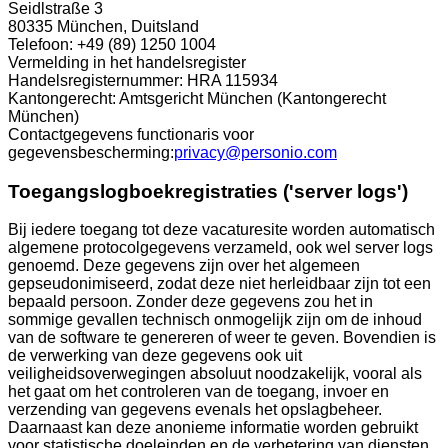
Seidlstraße 3
80335 München, Duitsland
Telefoon: +49 (89) 1250 1004
Vermelding in het handelsregister
Handelsregisternummer: HRA 115934
Kantongerecht: Amtsgericht München (Kantongerecht
München)
Contactgegevens functionaris voor
gegevensbescherming:
privacy@personio.com
Toegangslogboekregistraties ('server logs')
Bij iedere toegang tot deze vacaturesite worden automatisch
algemene protocolgegevens verzameld, ook wel server logs
genoemd. Deze gegevens zijn over het algemeen
gepseudonimiseerd, zodat deze niet herleidbaar zijn tot een
bepaald persoon. Zonder deze gegevens zou het in
sommige gevallen technisch onmogelijk zijn om de inhoud
van de software te genereren of weer te geven. Bovendien is
de verwerking van deze gegevens ook uit
veiligheidsoverwegingen absoluut noodzakelijk, vooral als
het gaat om het controleren van de toegang, invoer en
verzending van gegevens evenals het opslagbeheer.
Daarnaast kan deze anonieme informatie worden gebruikt
voor statistische doeleinden en de verbetering van diensten