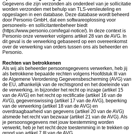
Gegevens die zijn verzonden als onderdeel van je sollicitatie
worden verzonden met behulp van TLS-versleuteling en
opgeslagen in een database. Deze database wordt beheerd
door Personio GmbH, dat een softwareoplossing voor
personeels- en sollicitantenbeheer biedt
(https://www.personio.com/legal-notice/). In deze context is
Personio onze verwerker volgens artikel 28 van de AVG. In
dit geval is de verwerking gebaseerd op een overeenkomst
over de verwerking van orders tussen ons als beheerder en
Personio.
Rechten van betrokkenen
Als wij als beheerder persoonsgegevens verwerken, heb jij
als betrokkene bepaalde rechten volgens Hoofdstuk III van
de Algemene Verordening Gegevensbescherming (AVG) van
de EU, afhankelijk van de rechtsgrond en het doeleinde van
de verwerking, in bijzonder het recht op inzage (artikel 15
van de AVG) en het recht op rectificatie (artikel 16 van de
AVG), gegevenswissing (artikel 17 van de AVG), beperking
van de verwerking (artikel 18 van de AVG) en
overdraagbaarheid van gegevens (artikel 20 van de AVG)
alsmede het recht van bezwaar (artikel 21 van de AVG). Als
je persoonsgegevens met jouw toestemming worden
verwerkt, heb je het recht deze toestemming in te trekken op
grond van artikel 7 III van de AVG.