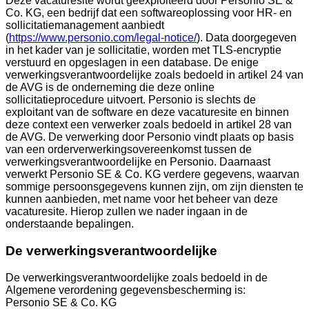
Deze vacaturesite wordt geëxploiteerd door Personio SE &
Co. KG, een bedrijf dat een softwareoplossing voor HR- en
sollicitatiemanagement aanbiedt
(
https://www.personio.com/legal-notice/
). Data doorgegeven
in het kader van je sollicitatie, worden met TLS-encryptie
verstuurd en opgeslagen in een database. De enige
verwerkingsverantwoordelijke zoals bedoeld in artikel 24 van
de AVG is de onderneming die deze online
sollicitatieprocedure uitvoert. Personio is slechts de
exploitant van de software en deze vacaturesite en binnen
deze context een verwerker zoals bedoeld in artikel 28 van
de AVG. De verwerking door Personio vindt plaats op basis
van een orderverwerkingsovereenkomst tussen de
verwerkingsverantwoordelijke en Personio. Daarnaast
verwerkt Personio SE & Co. KG verdere gegevens, waarvan
sommige persoonsgegevens kunnen zijn, om zijn diensten te
kunnen aanbieden, met name voor het beheer van deze
vacaturesite. Hierop zullen we nader ingaan in de
onderstaande bepalingen.
De verwerkingsverantwoordelijke
De verwerkingsverantwoordelijke zoals bedoeld in de
Algemene verordening gegevensbescherming is:
Personio SE & Co. KG