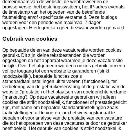
domeinnaam van de website, de webbrowser en de
browserversie, het besturingssysteem, het IP-adres evenals
de timestamp van het optreden van de betreffende
foutmelding en/of -specificatie verzameld. Deze foutlogs
worden voor een periode van maximaal 7 dagen
opgeslagen. Hiertegen kan geen bezwaar worden gemaakt.
Gebruik van cookies
Op bepaalde delen van deze vacaturesite worden cookies
gebruikt. Dit zijn kleine tekstbestanden die worden
opgeslagen op het apparaat waarmee je deze vacaturesite
bekijkt. Over het algemeen worden cookies gebruikt om een
veilige toegang tot een website te garanderen ('strikt
noodzakelijk'), bepaalde functies zoals
standaardtaalinstellingen uit te voeren ('functioneel'), ter
verbetering van de gebruikerservaring of de prestatie van de
website ('prestatie') of het plaatsen van doelgerichte reclame
('marketing'). Op deze vacaturesite gebruiken wij alleen
cookies die strikt noodzakelijk, functioneel of prestatiegericht
zijn, met name om bepaalde standaardinstellingen zoals
taalinstellingen uit te voeren, om het wervingskanaal te
bepalen of voor analyse van de prestatie van een vacature
die tot het oproepen van deze vacaturesite door de gebruiker
heeft geleid. Het gebruik van cookies is strikt noodzakelijk