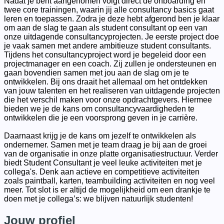
Nadat je bent aangenomen volgt direct de onboarding en
twee core trainingen, waarin jij alle consultancy basics gaat
leren en toepassen. Zodra je deze hebt afgerond ben je klaar
om aan de slag te gaan als student consultant op een van
onze uitdagende consultancyprojecten. Je eerste project doe
je vaak samen met andere ambitieuze student consultants.
Tijdens het consultancyproject word je begeleid door een
projectmanager en een coach. Zij zullen je ondersteunen en
gaan bovendien samen met jou aan de slag om je te
ontwikkelen. Bij ons draait het allemaal om het ontdekken
van jouw talenten en het realiseren van uitdagende projecten
die het verschil maken voor onze opdrachtgevers. Hiermee
bieden we je de kans om consultancyvaardigheden te
ontwikkelen die je een voorsprong geven in je carrière.
Daarnaast krijg je de kans om jezelf te ontwikkelen als
ondernemer. Samen met je team draag je bij aan de groei
van de organisatie in onze platte organisatiestructuur. Verder
biedt Student Consultant je veel leuke activiteiten met je
collega's. Denk aan actieve en competitieve activiteiten
zoals paintball, karten, teambuilding activiteiten en nog veel
meer. Tot slot is er altijd de mogelijkheid om een drankje te
doen met je collega’s: we blijven natuurlijk studenten!
Jouw profiel