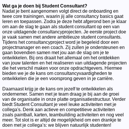
Wat ga je doen bij Student Consultant?
Nadat je bent aangenomen volgt direct de onboarding en
twee core trainingen, waarin jij alle consultancy basics gaat
leren en toepassen. Zodra je deze hebt afgerond ben je klaar
om aan de slag te gaan als student consultant op een van
onze uitdagende consultancyprojecten. Je eerste project doe
je vaak samen met andere ambitieuze student consultants.
Tijdens het consultancyproject word je begeleid door een
projectmanager en een coach. Zij zullen je ondersteunen en
gaan bovendien samen met jou aan de slag om je te
ontwikkelen.
Bij ons draait het allemaal om het ontdekken
van jouw talenten en het realiseren van uitdagende projecten
die het verschil maken voor onze opdrachtgevers. Hiermee
bieden we je de kans om consultancyvaardigheden te
ontwikkelen die je een voorsprong geven in je carrière.
Daarnaast krijg je de kans om jezelf te ontwikkelen als
ondernemer. Samen met je team draag je bij aan de groei
van de organisatie in onze platte organisatiestructuur. Verder
biedt Student Consultant je veel leuke activiteiten met je
collega's. Denk aan actieve en competitieve activiteiten
zoals paintball, karten, teambuilding activiteiten en nog veel
meer. Tot slot is er altijd de mogelijkheid om een drankje te
doen met je collega’s: we blijven natuurlijk studenten!